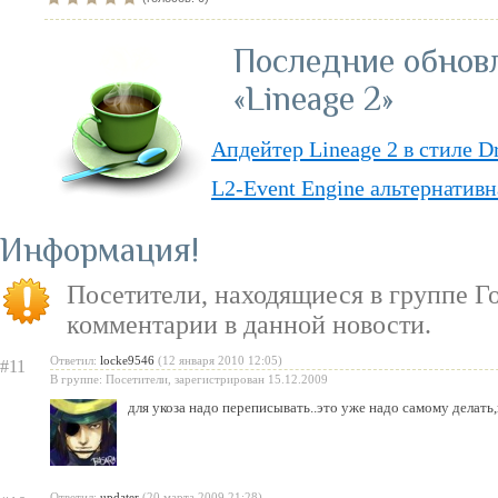
Последние обнов
«Lineage 2»
Апдейтер Lineage 2 в стиле D
L2-Event Engine альтернативн
Lineage II Classic
Информация
«Lineage II: Truly Free» — п
Посетители, находящиеся в группе
Г
бесплатную модель
комментарии в данной новости.
«Испеки свою любовь» — пра
Ответил:
locke9546
(12 января 2010 12:05)
#11
Святого Валентина
В группе: Посетители, зарегистрирован 15.12.2009
для укоза надо переписывать..это уже надо самому делат
Ответил:
updater
(20 марта 2009 21:28)