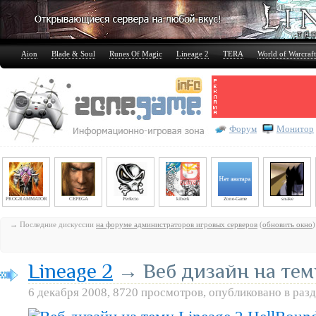
Aion
Blade & Soul
Runes Of Magic
Lineage 2
TERA
World of Warcraft
Форум
Монитор
PROGRAMMATOR
CEPEGA
Perfecto
kiberk
Zone-Game
snake
→ Последние дискуссии
на форуме администраторов игровых серверов
(
обновить окно
)
Lineage 2
→ Веб дизайн на тему
6 декабря 2008, 8720 просмотров, опубликовано в раз