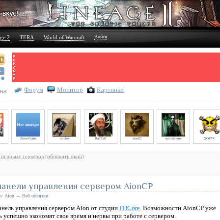
Войти
ge 2
TERA
World of Warcraft
Форум
Монитор
Картинки
Zone-Game
snake
HaTTaB
stas82
neo-skynet
XOPYC
 игровых серверов
(
обновить окно
)
анели управления сервером AionCP
ле
Aion
→
Веб обвязки
анель управления сервером Aion от студии
FDCore
. Возможности AionCP уже
 успешно экономят свое время и нервы при работе с сервером.