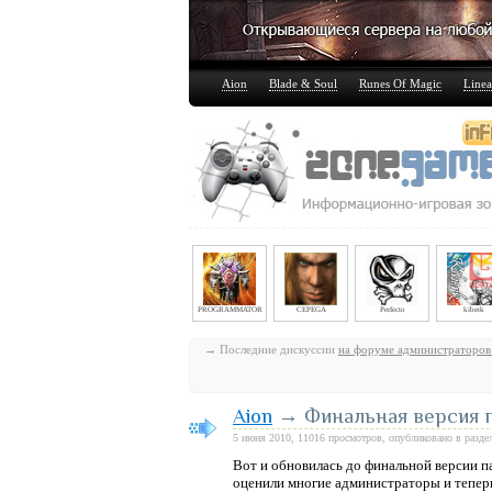
Aion
Blade & Soul
Runes Of Magic
Linea
PROGRAMMATOR
CEPEGA
Perfecto
kiberk
→ Последние дискуссии
на форуме администраторов
Aion
→ Финальная версия п
5 июня 2010, 11016 просмотров, опубликовано в разде
Вот и обновилась до финальной версии п
оценили многие администраторы и теперь