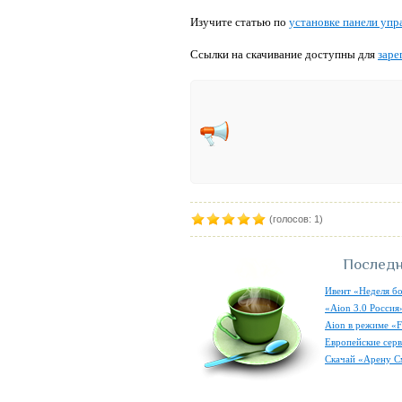
Изучите статью по
установке панели упр
Ссылки на скачивание доступны для
заре
(голосов: 1)
Последн
Ивент «Неделя б
«Aion 3.0 Россия
Aion в режиме «F
Европейские серв
Скачай «Арену С