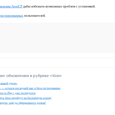
авления AionCP
дабы избежать возможных проблем с установкой.
гистрированных
пользователей.
ие обновления в рубрике
«Aion»
ольшой удачи»
» — остался последний шаг к бета-тестированию
ree to Play» уже тестируется
ера Aion перейдут на бесплатную основу
мерти» ещё до официального релиза!