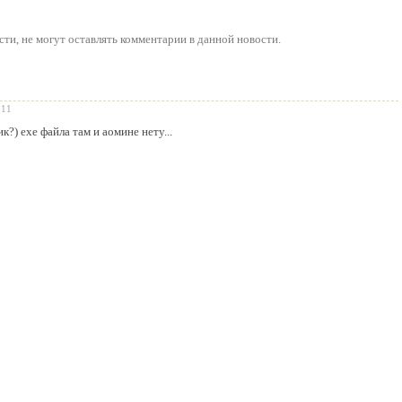
сти
, не могут оставлять комментарии в данной новости.
011
к?) ехе файла там и аомине нету...