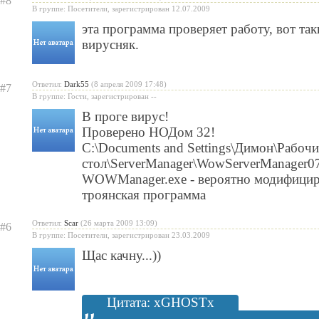
#8
В группе: Посетители, зарегистрирован 12.07.2009
эта программа проверяет работу, вот так
вирусняк.
Ответил:
Dark55
(8 апреля 2009 17:48)
#7
В группе: Гости, зарегистрирован --
В проге вирус!
Проверено НОДом 32!
C:\Documents and Settings\Димон\Рабоч
стол\ServerManager\WowServerManager07
WOWManager.exe - вероятно модифицир
троянская программа
Ответил:
Scar
(26 марта 2009 13:09)
#6
В группе: Посетители, зарегистрирован 23.03.2009
Щас качну...))
Цитата: xGHOSTx