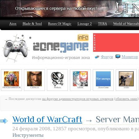
Aion
Blade & Soul
Runes Of Magic
Lineage 2
TERA
World of Warcraft
Форум
Монитор
PROGRAMMATOR
CEPEGA
Perfecto
kiberk
Zone-Game
snake
→ Последние дискуссии
на форуме администраторов игровых серверов
(
обновить окно
)
World of WarCraft
→ Server Man
24 февраля 2008, 12857 просмотров, опубликовано в р
Инструменты