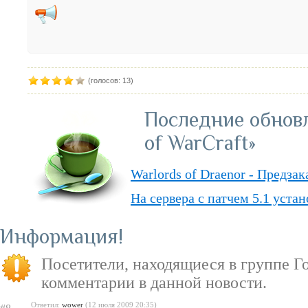
(голосов: 13)
Последние обнов
of WarCraft»
Warlords of Draenor - Предза
На сервера с патчем 5.1 уста
Обвал цен на «World of Warcr
Информация
«PvP» — ответы о режиме в д
Посетители, находящиеся в группе
Г
«Душа Дракона» — подземель
комментарии в данной новости.
Ответил:
wower
(12 июля 2009 20:35)