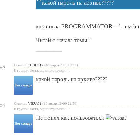
какой пароль на архиве?????
как писал PROGRAMMATOR - "...имбицил
Читай с начала темы!!!
______________
Ответил:
xGHOSTx
(18 марта 2009 02:11)
#5
В группе: Гости, зарегистрирован --
какой пароль на архиве?????
Ответил:
VIRUs01
(10 января 2009 21:58)
#4
В группе: Гости, зарегистрирован --
Не понял как пользоваться