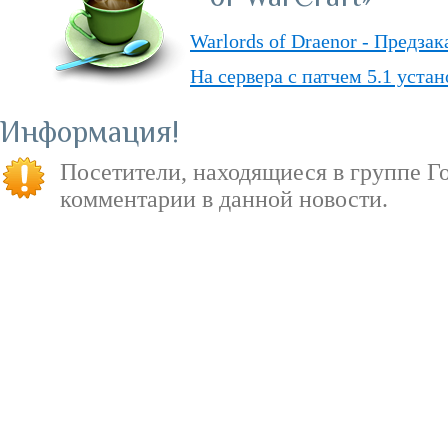
Warlords of Draenor - Предза
На сервера с патчем 5.1 уста
Обвал цен на «World of Warcr
Информация
«PvP» — ответы о режиме в д
Посетители, находящиеся в группе
Г
«Душа Дракона» — подземель
комментарии в данной новости.