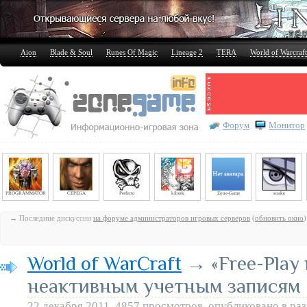
Aion
Blade & Soul
Runes Of Magic
Lineage 2
TERA
World of Warcraft
Форум
Монитор
PROGRAMMATOR
CEPEGA
Perfecto
kiberk
Zone-Game
snake
→ Последние дискуссии
на форуме администраторов игровых серверов
(
обновить окно
)
World of WarCraft
→ «Free-Play
неактивным учетным записям
22 декабря 2011, 4857 просмотров, опубликовано в ра