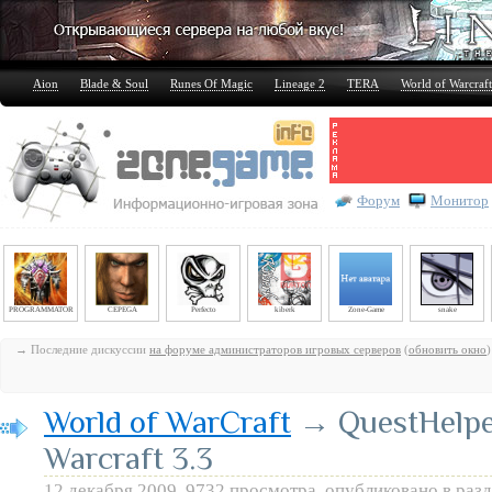
Aion
Blade & Soul
Runes Of Magic
Lineage 2
TERA
World of Warcraft
Форум
Монитор
PROGRAMMATOR
CEPEGA
Perfecto
kiberk
Zone-Game
snake
→ Последние дискуссии
на форуме администраторов игровых серверов
(
обновить окно
)
World of WarCraft
→ QuestHelper
Warcraft 3.3
12 декабря 2009, 9732 просмотра, опубликовано в раз