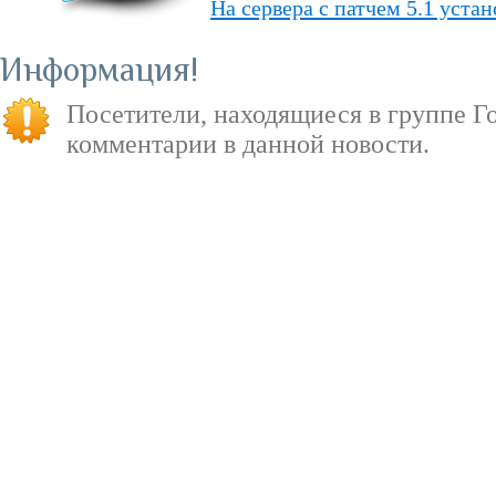
На сервера с патчем 5.1 уста
Обвал цен на «World of Warcr
Информация
«PvP» — ответы о режиме в д
Посетители, находящиеся в группе
Г
«Душа Дракона» — подземель
комментарии в данной новости.