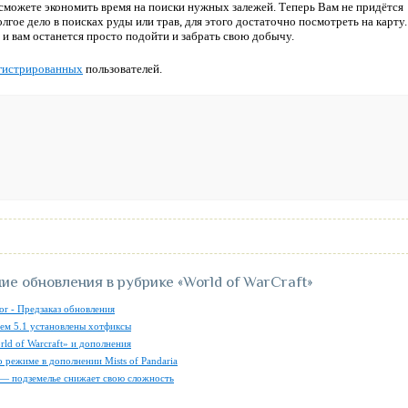
 сможете экономить время на поиски нужных залежей. Теперь Вам не придётся
лгое дело в поисках руды или трав, для этого достаточно посмотреть на карту.
 и вам останется просто подойти и забрать свою добычу.
гистрированных
пользователей.
ие обновления в рубрике
«World of WarCraft»
or - Предзаказ обновления
чем 5.1 установлены хотфиксы
rld of Warcraft» и дополнения
 режиме в дополнении Mists of Pandaria
— подземелье снижает свою сложность