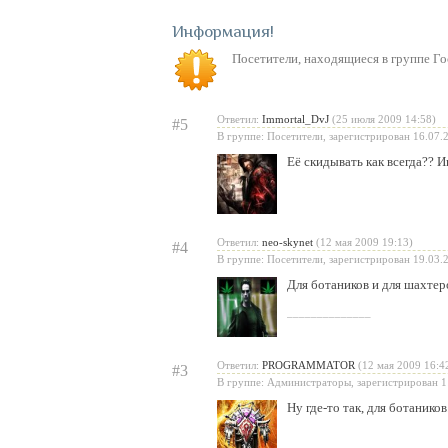
Информация
Посетители, находящиеся в группе
Го
Ответил:
Immortal_DvJ
(25 июля 2009 14:58)
#5
В группе: Посетители, зарегистрирован 16.07.
Её скидывать как всегда??
Ответил:
neo-skynet
(12 мая 2009 19:13)
#4
В группе: Посетители, зарегистрирован 19.03.
Для ботаников и для шахте
______________
Ответил:
PROGRAMMATOR
(12 мая 2009 16:4
#3
В группе: Администраторы, зарегистрирован 1
Ну где-то так, для ботаников.