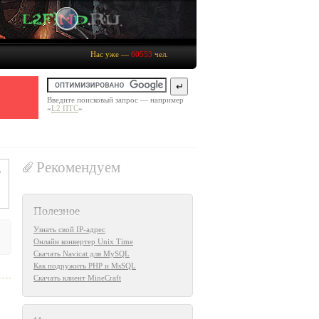
Нас уже —
60553
чел.
Введите поисковый запрос — например
«
L2 ПТС
»
Рекомендуем
Полезное
Узнать свой IP-адрес
Онлайн конвертер Unix Time
Скачать Navicat для MySQL
Как подружить PHP и MsSQL
Скачать клиент MineCraft