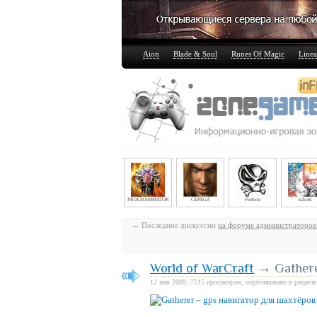
Aion
Blade & Soul
Runes Of Magic
Linea
PROGRAMMATOR
CEPEGA
Perfecto
kiberk
→ Последние дискуссии
на форуме администраторов
World of WarCraft
→ Gathere
12 мая 2009, 7515 просмотров, опубликовано в раздел