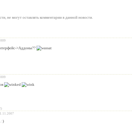
сти
, не могут оставлять комментарии в данной новости.
2009
 Интерфейс->Аддоны??
2009
ров
2)
1.11.2007
 :)