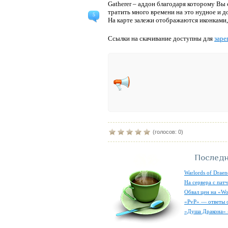
Gatherer – аддон благодаря которому Вы
тратить много времени на это нудное и до
5
На карте залежи отображаются иконками,
Ссылки на скачивание доступны для
заре
(голосов: 0)
Последн
Warlords of Draen
На сервера с пат
Обвал цен на «Wo
«PvP» — ответы о
«Душа Дракона» 