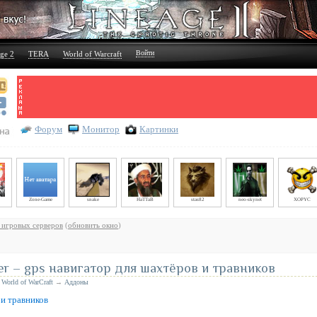
Войти
ge 2
TERA
World of Warcraft
Форум
Монитор
Картинки
Zone-Game
snake
HaTTaB
stas82
neo-skynet
XOPYC
 игровых серверов
(
обновить окно
)
r – gps навигатор для шахтёров и травников
е
World of WarCraft
→
Аддоны