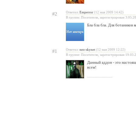
Ответил:
Emperror
(12 мая 2009 14:42)
#2
В группе: Посетители, зарегистрирован 3.05.2
Бла бла бла. Для ботаников к
Ответил:
neo-skynet
(12 мая 2009 12:22)
#1
В группе: Посетители, зарегистрирован 19.03.
Данный аддон - это настоящ
всем!
______________