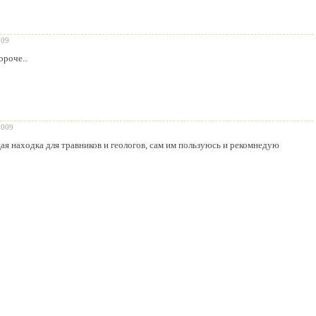
009
ороче..
2009
ая находка для травников и геологов, сам им пользуюсь и рекомнедую