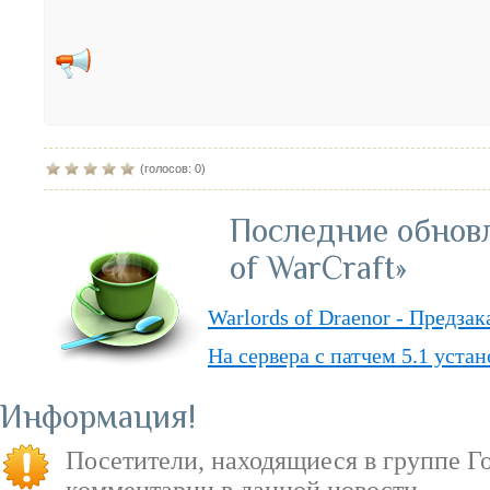
(голосов: 0)
Последние обнов
of WarCraft»
Warlords of Draenor - Предза
На сервера с патчем 5.1 уста
Обвал цен на «World of Warcr
Информация
«PvP» — ответы о режиме в д
Посетители, находящиеся в группе
Г
«Душа Дракона» — подземель