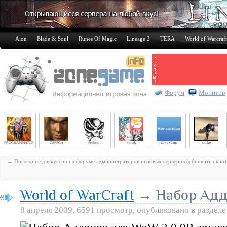
Aion
Blade & Soul
Runes Of Magic
Lineage 2
TERA
World of Warcraft
Форум
Монитор
PROGRAMMATOR
CEPEGA
Perfecto
kiberk
Zone-Game
snake
→ Последние дискуссии
на форуме администраторов игровых серверов
(
обновить окно
)
World of WarCraft
→ Набор Аддо
8 апреля 2009, 6591 просмотр, опубликовано в раздел