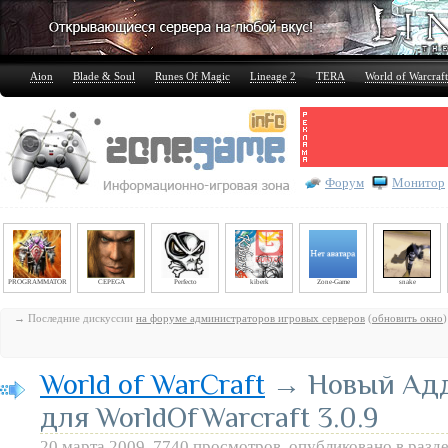
Aion
Blade & Soul
Runes Of Magic
Lineage 2
TERA
World of Warcraft
Форум
Монитор
PROGRAMMATOR
CEPEGA
Perfecto
kiberk
Zone-Game
snake
→ Последние дискуссии
на форуме администраторов игровых серверов
(
обновить окно
)
World of WarCraft
→ Новый Аддо
для WorldOfWarcraft 3.0.9
20 марта 2009, 7740 просмотров, опубликовано в разд