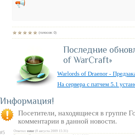
(голосов: 0)
Последние обнов
of WarCraft»
Warlords of Draenor - Предза
На сервера с патчем 5.1 уста
Обвал цен на «World of Warcr
Информация
«PvP» — ответы о режиме в д
Посетители, находящиеся в группе
Г
«Душа Дракона» — подземель
комментарии в данной новости.
Ответил:
rotor
(8 августа 2009 15:31)
#5