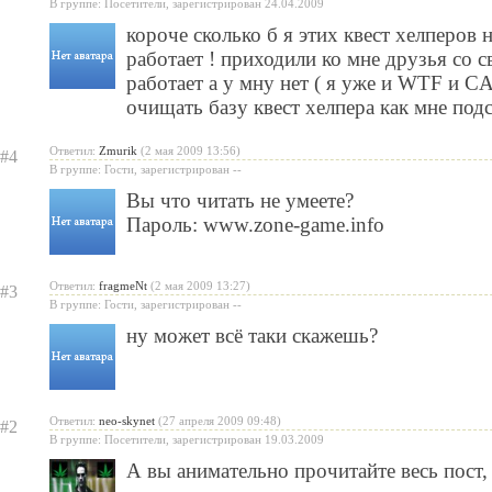
В группе: Посетители, зарегистрирован 24.04.2009
короче сколько б я этих квест хелперов н
работает ! приходили ко мне друзья со 
работает а у мну нет ( я уже и WTF и C
очищать базу квест хелпера как мне подс
Ответил:
Zmurik
(2 мая 2009 13:56)
#4
В группе: Гости, зарегистрирован --
Вы что читать не умеете?
Пароль: www.zone-game.info
Ответил:
fragmeNt
(2 мая 2009 13:27)
#3
В группе: Гости, зарегистрирован --
ну может всё таки скажешь?
Ответил:
neo-skynet
(27 апреля 2009 09:48)
#2
В группе: Посетители, зарегистрирован 19.03.2009
А вы анимательно прочитайте весь пост,