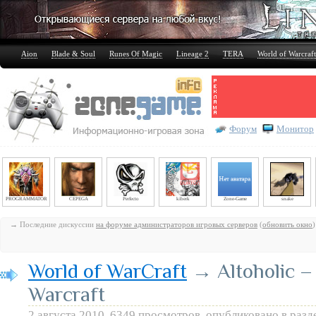
Aion
Blade & Soul
Runes Of Magic
Lineage 2
TERA
World of Warcraft
Форум
Монитор
PROGRAMMATOR
CEPEGA
Perfecto
kiberk
Zone-Game
snake
→ Последние дискуссии
на форуме администраторов игровых серверов
(
обновить окно
)
World of WarCraft
→ Altoholic –
Warcraft
2 августа 2010, 6349 просмотров, опубликовано в раз