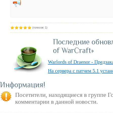
(голосов: 1)
Последние обнов
of WarCraft»
Warlords of Draenor - Предза
На сервера с патчем 5.1 уста
Обвал цен на «World of Warcr
Информация
«PvP» — ответы о режиме в д
Посетители, находящиеся в группе
Г
«Душа Дракона» — подземель
комментарии в данной новости.