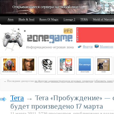
Aion
Blade & Soul
Runes Of Magic
Lineage 2
TERA
World of Warcraft
Форум
Монитор
PROGRAMMATOR
CEPEGA
Perfecto
kiberk
Zone-Game
snake
→ Последние дискуссии
на форуме администраторов игровых серверов
(
обновить окно
)
Tera
→ Tera «Пробуждение» — 
будет произведено 17 марта
11 марта 2011, 5736 просмотров, опубликовано в разд