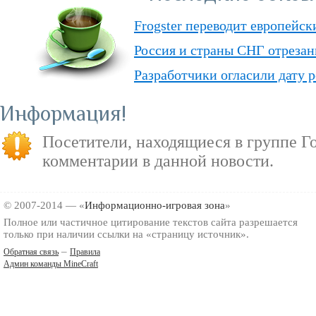
Frogster переводит европейск
Россия и страны СНГ отрезан
Разработчики огласили дату 
«Kar Da Guladsh» — сражение
Информация
Guladsh
Посетители, находящиеся в группе
Г
Повышайте возможности пер
комментарии в данной новости.
© 2007-2014 — «
Информационно-игровая зона
»
Полное или частичное цитирование текстов сайта разрешается
только при наличии ссылки на «страницу источник».
–
Обратная связь
Правила
Админ команды MineCraft