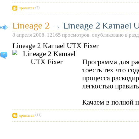
нравится
(7)
Lineage 2
→
Lineage 2 Kamael U
8 апреля 2008, 12165 просмотров, опубликовано в раз
Lineage 2 Kamael UTX Fixer
11
Программа для ра
тоесть тех что со
процесса раскодир
легкостью править
Качаем в полной 
нравится
(11)