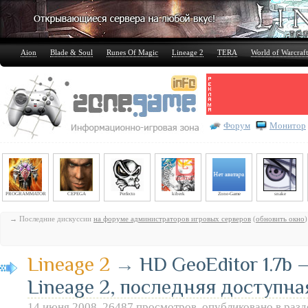
Aion
Blade & Soul
Runes Of Magic
Lineage 2
TERA
World of Warcraft
Форум
Монитор
PROGRAMMATOR
CEPEGA
Perfecto
kiberk
Zone-Game
snake
→ Последние дискуссии
на форуме администраторов игровых серверов
(
обновить окно
)
Lineage 2
→
HD GeoEditor 1.7b
Lineage 2, последняя доступна
14 июня 2008, 26487 просмотров, опубликовано в раз