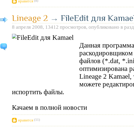
нравится
(8)
Lineage 2
→
FileEdit для Kamae
8 апреля 2008, 13412 просмотров, опубликовано в раз
Данная программа
13
раскодировщиком 
файлов (*.dat, *.in
оптимизирована р
Lineage 2 Kamael,
можете редактиров
испортить файлы.
Качаем в полной новости
нравится
(11)