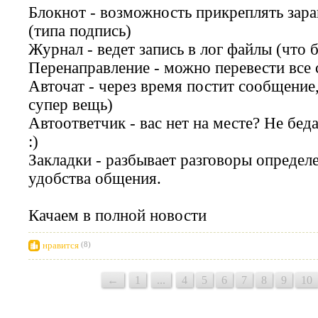
Блокнот - возможность прикреплять зара
(типа подпись)
Журнал - ведет запись в лог файлы (что 
Перенаправление - можно перевести все 
Авточат - через время постит сообщение, 
супер вещь)
Автоответчик - вас нет на месте? Не беда
:)
Закладки - разбывает разговоры определе
удобства общения.
Качаем в полной новости
нравится
(8)
←
1
...
4
5
6
7
8
9
10