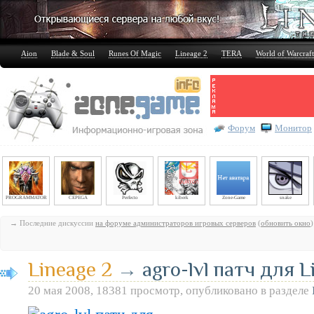
Aion
Blade & Soul
Runes Of Magic
Lineage 2
TERA
World of Warcraft
Форум
Монитор
PROGRAMMATOR
CEPEGA
Perfecto
kiberk
Zone-Game
snake
→ Последние дискуссии
на форуме администраторов игровых серверов
(
обновить окно
)
Lineage 2
→
agro-lvl патч для 
20 мая 2008, 18381 просмотр, опубликовано в разделе