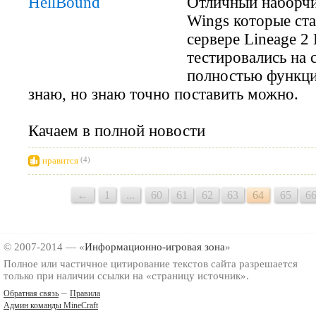
Отличный наборчи
Wings которые ст
сервере Lineage 2
тестировались на 
полностью функци
знаю, но знаю точно поставить можно.
Качаем в полной новости
нравится
(4)
←
1
...
60
61
62
63
64
65
6
© 2007-2014 — «
Информационно-игровая зона
»
Полное или частичное цитирование текстов сайта разрешается
только при наличии ссылки на «страницу источник».
–
Обратная связь
Правила
Админ команды MineCraft