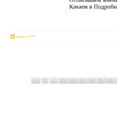
Качаем в
Подробн
нравится
(14)
←
1
...
15
16
17
18
19
20