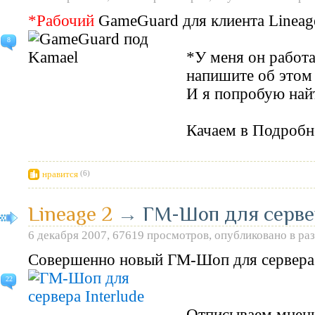
*Рабочий
GameGuard
для клиента
Lineag
8
*У меня он работае
напишите об этом
И я попробую найт
Качаем в
Подробн
нравится
(6)
Lineage 2
→
ГМ-Шоп для сервер
6 декабря 2007, 67619 просмотров, опубликовано в ра
Совершенно новый ГМ-Шоп для сервера 
22
Отписываем мнени