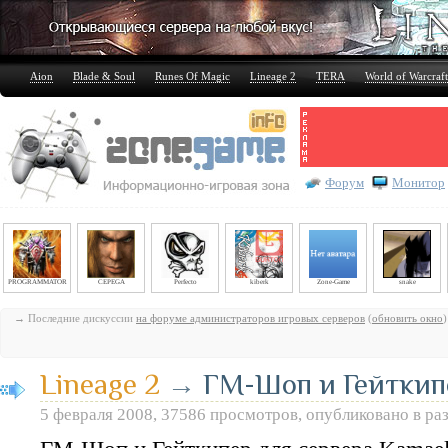
Aion
Blade & Soul
Runes Of Magic
Lineage 2
TERA
World of Warcraft
Форум
Монитор
PROGRAMMATOR
CEPEGA
Perfecto
kiberk
Zone-Game
snake
→ Последние дискуссии
на форуме администраторов игровых серверов
(
обновить окно
)
Lineage 2
→
ГМ-Шоп и Гейткип
5 февраля 2008, 37586 просмотров, опубликовано в ра