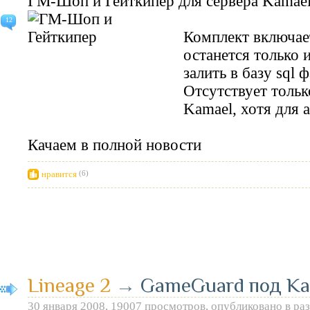
ГМ-Шоп и Гейткипер для сервера
Kamae
12
Комплект включает
останется только 
залить в базу
sql
ф
Отсутствует тольк
Kamael
, хотя для 
Качаем в полной новости
нравится
(6)
Lineage 2
→
GameGuard под Ka
30 января 2008, 19007 просмотров, опубликовано в ра